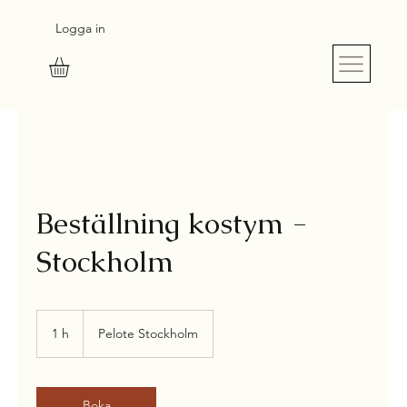
Logga in
S
UR
M
E
SU
R
E
Beställning kostym -
Stockholm
1 h
1
Pelote Stockholm
Boka