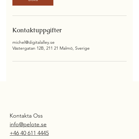
Kontaktuppgifter
michel@digitalalley.se
Västergatan 12B, 211 21 Malmö, Sverige
Kontakta Oss
info@pelote.se
S
UR
M
E
SU
R
E
+46 40 611 4445