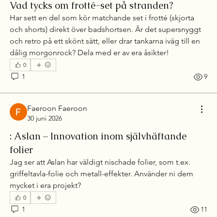
Vad tycks om frotté-set på stranden?
Har sett en del som kör matchande set i frotté (skjorta 
och shorts) direkt över badshortsen. Är det supersnyggt 
och retro på ett skönt sätt, eller drar tankarna iväg till en 
dålig morgonrock? Dela med er av era åsikter!
0
1
9
Faeroon Faeroon
30 juni 2026
: Aslan – Innovation inom självhäftande
folier
Jag ser att Aslan har väldigt nischade folier, som t.ex. 
griffeltavla-folie och metall-effekter. Använder ni dem 
mycket i era projekt?
0
1
11