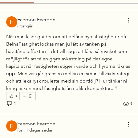
Faeroon Faeroon
i förrgår
När man läser guider om att belåna hyresfastigheter på 
BelnaFastighet lockas man ju lätt av tanken på 
hävstångseffekten – det vill säga att låna så mycket som 
möjligt för att få en grym avkastning på det egna 
kapitalet när fastigheten stiger i värde och hyrorna räknas 
upp. Men var går gränsen mellan en smart tillväxtstrategi 
och att leka rysk roulette med sin portfölj? Hur tänker ni 
kring risken med fastighetslån i olika konjunkturer?
0
1
3
Faeroon Faeroon
för 11 dagar sedan