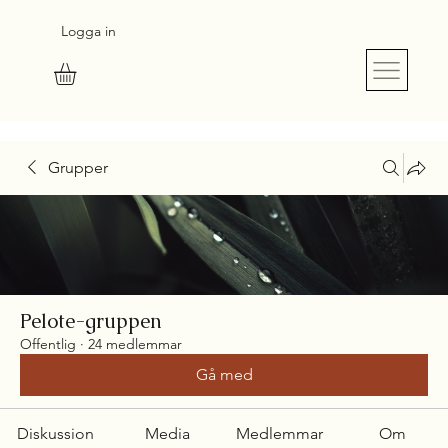
Logga in
S
UR
M
E
SU
R
E
Grupper
Pelote-gruppen
Offentlig
·
24 medlemmar
Gå med
Diskussion
Media
Medlemmar
Om