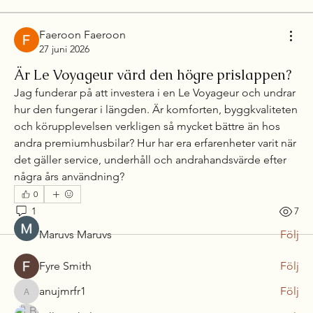
Faeroon Faeroon
27 juni 2026
Är Le Voyageur värd den högre prislappen?
Jag funderar på att investera i en Le Voyageur och undrar 
hur den fungerar i längden. Är komforten, byggkvaliteten 
Om
och körupplevelsen verkligen så mycket bättre än hos 
Välkommen till gruppen! Här kan du hålla kontakten med
andra premiumhusbilar? Hur har era erfarenheter varit när 
andra
...
det gäller service, underhåll och andrahandsvärde efter 
Läs mer
några års användning?
0
medlemmar
1
7
Maruvs Maruvs
Följ
Fyre Smith
Följ
anujmrfr1
Följ
anujmrfr1