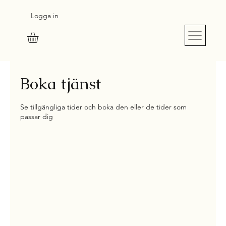
Logga in
S
UR
M
E
SU
R
E
Boka tjänst
Se tillgängliga tider och boka den eller de tider som
passar dig