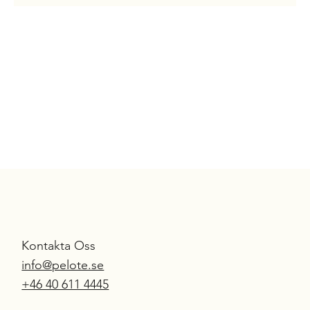
Kontakta Oss
info@pelote.se
S
UR
M
E
SU
R
E
+46 40 611 4445