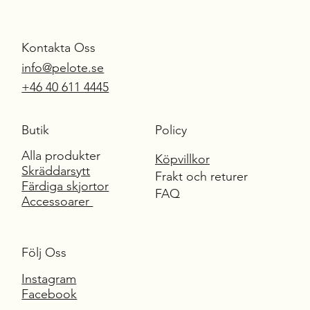
Kontakta Oss
info@pelote.se
S
UR
M
E
SU
R
E
+46 40 611 4445
Butik
Policy
Alla produkter
Köpvillkor
Skräddarsytt
Frakt och returer
Färdiga skjortor
FAQ
Accessoarer
Följ Oss
Instagram
Facebook