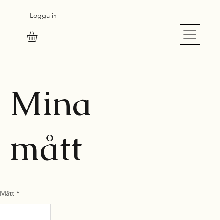
Logga in
S
UR
M
E
SU
R
E
Mina
mått
Mått