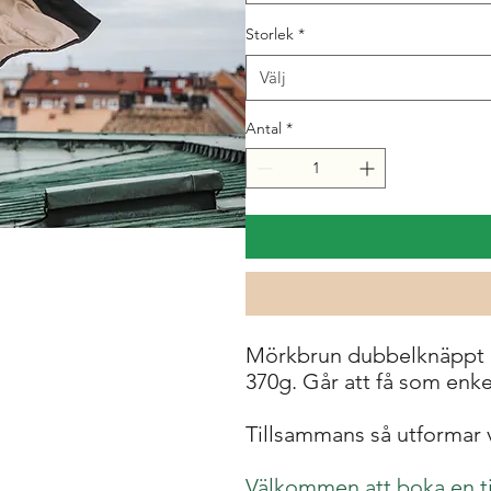
Storlek
*
Välj
Antal
*
Mörkbrun dubbelknäppt ko
370g. Går att få som enk
Tillsammans så utformar v
Välkommen att boka en ti