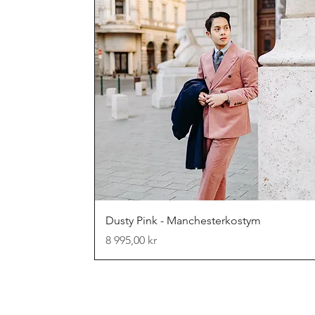
Snabbvisning
Dusty Pink - Manchesterkostym
Pris
8 995,00 kr