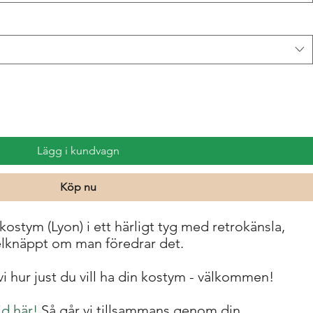
Lägg i kundvagn
Köp nu
stym (Lyon) i ett härligt tyg med retrokänsla,
elknäppt om man föredrar det.
i hur just du vill ha din kostym - välkommen!
d här!
Så går vi tillsammans genom din