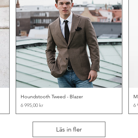
Snabbvisning
Houndstooth Tweed - Blazer
M
Pris
Pr
6 995,00 kr
6 
Läs in fler