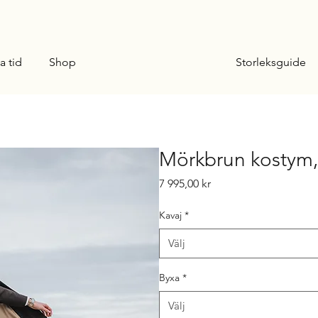
Storleksguide
a tid
Shop
S
UR
M
E
SU
R
E
Mörkbrun kostym,
Pris
7 995,00 kr
Kavaj
*
Välj
Byxa
*
Välj