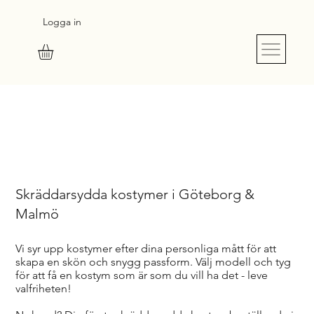
Logga in
S
UR
M
E
SU
R
E
Skräddarsydda kostymer i Göteborg &
Malmö
Vi syr upp kostymer efter dina personliga mått för att
skapa en skön och snygg passform. Välj modell och tyg
för att få en kostym som är som du vill ha det - leve
valfriheten!