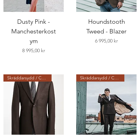
Dusty Pink -
Houndstooth
Manchesterkost
Tweed - Blazer
ym
Pris
6 995,00 kr
Pris
8 995,00 kr
Skräddarsydd / Custom made
Skräddarsydd / Custom made