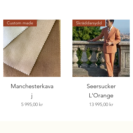
Custom made
Skräddarsydd
Manchesterkava
Seersucker
j
L'Orange
Pris
Pris
5 995,00 kr
13 995,00 kr