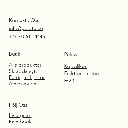
Kontakta Oss
info@pelote.se
S
UR
M
E
SU
R
E
+46 40 611 4445
Butik
Policy
Alla produkter
Köpvillkor
Skräddarsytt
Frakt och returer
Färdiga skjortor
FAQ
Accessoarer
Följ Oss
Instagram
Facebook