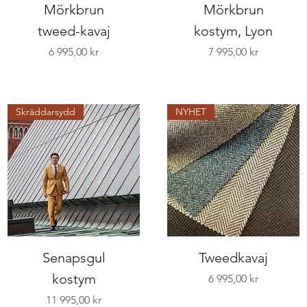
Mörkbrun
Mörkbrun
tweed-kavaj
kostym, Lyon
Pris
Pris
6 995,00 kr
7 995,00 kr
Skräddarsydd
NYHET
Senapsgul
Tweedkavaj
kostym
Pris
6 995,00 kr
Pris
11 995,00 kr